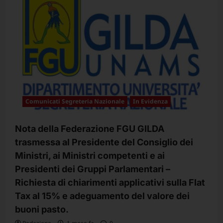
NAZIONALE
:PIÙ
RISORSE
AL
FONDO
ACCESSORIO,
PIÙ
WELFARE
PER
IL
PERSONALE
UNIVERSITARIO
Comunicati Segreteria Nazionale
In Evidenza
Nota della Federazione FGU GILDA
trasmessa al Presidente del Consiglio dei
Ministri, ai Ministri competenti e ai
Presidenti dei Gruppi Parlamentari –
Richiesta di chiarimenti applicativi sulla Flat
Tax al 15% e adeguamento del valore dei
buoni pasto.