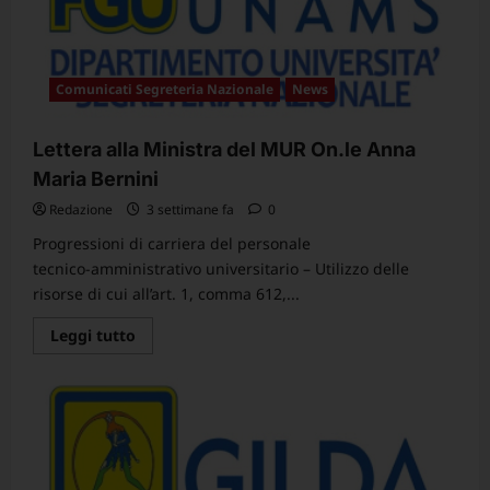
del
CCNL
Istruzione
e
Ricerca
2025-
Comunicati Segreteria Nazionale
News
2027
Lettera alla Ministra del MUR On.le Anna
Maria Bernini
Redazione
3 settimane fa
0
Progressioni di carriera del personale
tecnico‑amministrativo universitario – Utilizzo delle
risorse di cui all’art. 1, comma 612,...
Leggi
Leggi tutto
di
più
su
Lettera
alla
Ministra
del
MUR
On.le
Anna