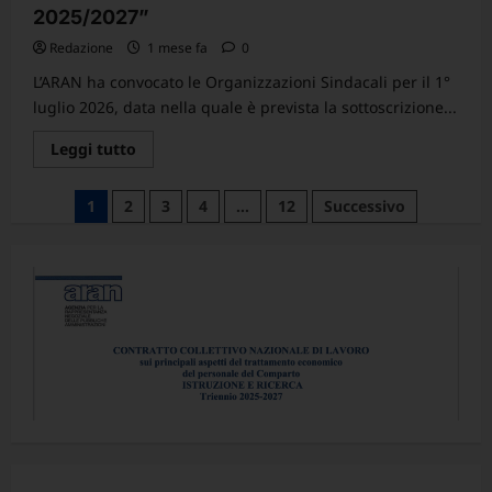
2025/2027”
Redazione
1 mese fa
0
L’ARAN ha convocato le Organizzazioni Sindacali per il 1°
luglio 2026, data nella quale è prevista la sottoscrizione...
Leggi
Leggi tutto
di
più
su
Paginazione
1
2
3
4
…
12
Successivo
COMUNICATO
”Prevista
degli
per
il
articoli
1°
luglio
la
sottoscrizione
definitiva
della
parte
economica
del
CCNL
Istruzione
e
Ricerca
2025/2027”