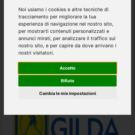
Noi usiamo i cookies e altre tecniche di
tracciamento per migliorare la tua
esperienza di navigazione nel nostro sito,
per mostrarti contenuti personalizzati e
annunci mirati, per analizzare il traffico sul
Comunicati
News
nostro sito, e per capire da dove arrivano i
nostri visitatori.
Comunicato sindacale unitario: resoconto
dell’incontro tenutosi al MUR il 3 agosto
Accetto
us.”Condivisione nel merito, ma tempi
Rifiuto
ancora incerti.”
Redazione
3 giorni fa
0
Cambia le mie impostazioni