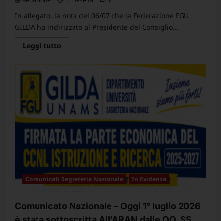
Redazione
1 mese fa
0
In allegato, la nota del 06/07 che la Federazione FGU
GILDA ha indirizzato al Presidente del Consiglio...
Leggi
Leggi tutto
di
più
su
Nota
della
Federazione
FGU
GILDA
trasmessa
al
Presidente
del
Consiglio
dei
Ministri,
ai
Ministri
competenti
e
Comunicati Segreteria Nazionale
In Evidenza
ai
Presidenti
dei
Gruppi
Comunicato Nazionale – Oggi 1° luglio 2026
Parlamentari
–
è stata sottoscritta All’ARAN dalle OO. SS,