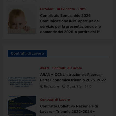
pensionamento nel 2027
Circolari
In Evidenza
INPS
Redazione
4 mesi fa
0
Contributo Bonus nido 2026
Comunicazione INPS apertura del
servizio per la presentazione delle
domande del 2026 a partire dal 1°
aprile 2026 – Agevolazioni per la
frequenza di asili nido pubblici e
privati e per l’utilizzo di forme di
Contratti di Lavoro
supporto presso la propria abitazione
Redazione
4 mesi fa
0
ARAN
Contratti di Lavoro
ARAN – CCNL Istruzione e Ricerca –
Parte Economica triennio 2025-2027
Redazione
3 giorni fa
0
Contratti di Lavoro
Contratto Collettivo Nazionale di
Lavoro – Triennio 2022-2024 –