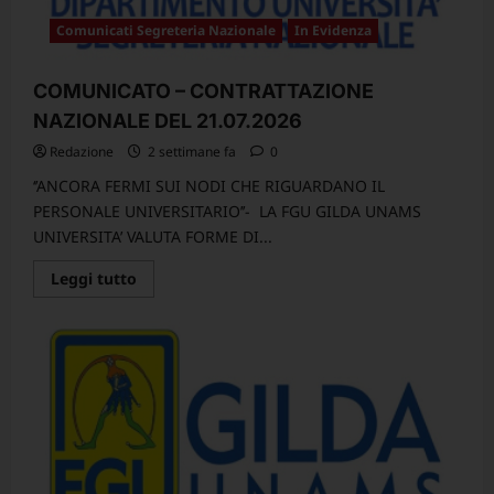
Comunicati Segreteria Nazionale
In Evidenza
COMUNICATO – CONTRATTAZIONE
NAZIONALE DEL 21.07.2026
Redazione
2 settimane fa
0
‘’ANCORA FERMI SUI NODI CHE RIGUARDANO IL
PERSONALE UNIVERSITARIO’’- LA FGU GILDA UNAMS
UNIVERSITA’ VALUTA FORME DI...
Leggi
Leggi tutto
di
più
su
COMUNICATO
–
CONTRATTAZIONE
NAZIONALE DEL
21.07.2026