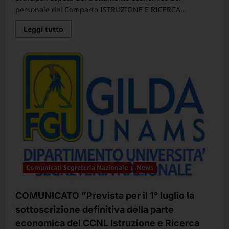
personale del Comparto ISTRUZIONE E RICERCA...
Leggi
Leggi tutto
di
più
su
CCNL
Istruzione
e
Ricerca
2025-
2027
Comunicati Segreteria Nazionale
News
COMUNICATO ”Prevista per il 1° luglio la
sottoscrizione definitiva della parte
economica del CCNL Istruzione e Ricerca