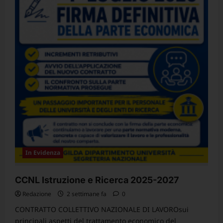
SS,
rappresentative
del
Comparto
Istruzione
e
Ricerca
la
parte
economica
del
CCNL
2025-
2027.
In Evidenza
CCNL Istruzione e Ricerca 2025-2027
Redazione
2 settimane fa
0
CONTRATTO COLLETTIVO NAZIONALE DI LAVOROsui
principali aspetti del trattamento economico del