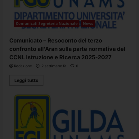
Comunicati Segreteria Nazionale
News
Comunicato – Resoconto del terzo
confronto all’Aran sulla parte normativa del
CCNL Istruzione e Ricerca 2025-2027
Redazione
2 settimane fa
0
Leggi
Leggi tutto
di
più
su
Comunicato
–
Resoconto
del
terzo
confronto
all’Aran
sulla
parte
normativa