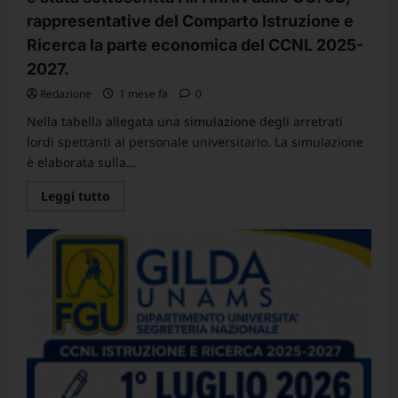
Richiesta
di
rappresentative del Comparto Istruzione e
chiarimenti
Ricerca la parte economica del CCNL 2025-
applicativi
sulla
2027.
Flat
Tax
al
Redazione
1 mese fa
0
15%
e
Nella tabella allegata una simulazione degli arretrati
adeguamento
lordi spettanti al personale universitario. La simulazione
del
valore
è elaborata sulla...
dei
buoni
pasto.
Leggi
Leggi tutto
di
più
su
Comunicato
Nazionale
–
Oggi
1°
luglio
2026
è
stata
sottoscritta
All’ARAN
dalle
OO.