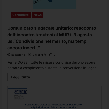
Comunicati
News
Comunicato sindacale unitario: resoconto
dell’incontro tenutosi al MUR il 3 agosto
us.”Condivisione nel merito, ma tempi
ancora incerti.”
Redazione
3 giorni fa
0
Per le OO.SS., tutte le misure condivise devono essere
portate a compimento durante la conversione in legge...
Leggi
Leggi tutto
di
più
su
Comunicato
sindacale
unitario:
resoconto
dell’incontro
tenutosi