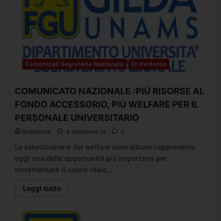
Maria
Bernini
Comunicati Segreteria Nazionale
In Evidenza
COMUNICATO NAZIONALE :PIÙ RISORSE AL
FONDO ACCESSORIO, PIÙ WELFARE PER IL
PERSONALE UNIVERSITARIO
Redazione
4 settimane fa
0
La valorizzazione del welfare contrattuale rappresenta
oggi una delle opportunità più importanti per
incrementare il valore reale...
Leggi
Leggi tutto
di
più
su
COMUNICATO