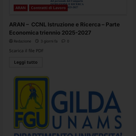
al
MUR
ARAN
Contratti di Lavoro
il
3
agosto
us.”Condivisione
ARAN – CCNL Istruzione e Ricerca – Parte
nel
merito,
Economica triennio 2025-2027
ma
tempi
Redazione
3 giorni fa
0
ancora
incerti.”
Scarica il file PDF
Leggi
Leggi tutto
di
più
su
ARAN
–
CCNL
Istruzione
e
Ricerca
–
Parte
Economica
triennio
2025-
2027