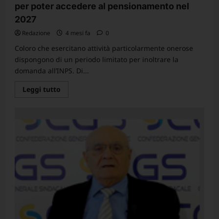
per poter accedere al pensionamento nel
2027
Redazione
4 mesi fa
0
Coloro che esercitano attività particolarmente onerose
dispongono di un periodo limitato per inoltrare la
domanda all’INPS. Di...
Leggi
Leggi tutto
di
più
su
Lavori
usuranti/faticosi:
Messaggio
Inps:
nuove
istruzioni
per
la
domanda
che
deve
essere
presentata
entro
il
1°