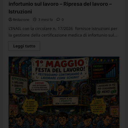
infortunio sul lavoro – Ripresa del lavoro –
Istruzioni
Redazione
3 mesi fa
0
L’INAIL con la circolare n. 17/2026 fornisce istruzioni per
la gestione della certificazione medica di infortunio sul...
Leggi
Leggi tutto
di
più
su
Circolare
INAIL
n.
17/2026
–
Certificati
di
infortunio
sul
lavoro
–
Ripresa
del
lavoro
–
Istruzioni