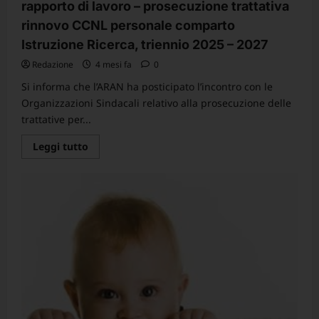
rapporto di lavoro – prosecuzione trattativa
legge
104
rinnovo CCNL personale comparto
e
abusi
Istruzione Ricerca, triennio 2025 – 2027
più
frequenti
Redazione
4 mesi fa
0
Si informa che l’ARAN ha posticipato l’incontro con le
Organizzazioni Sindacali relativo alla prosecuzione delle
trattative per...
Leggi
Leggi tutto
di
più
su
Rinvio
incontro
ARAN
con
le
OO.SS
sulla
disciplina
delle
relazioni
sindacali
e
del
rapporto