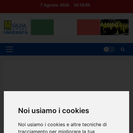
Vai
7 Agosto 2026
10:18:06
al
contenuto
Menu
principale
Noi usiamo i cookies
Noi usiamo i cookies e altre tecniche di
tracciamento per migliorare la tua