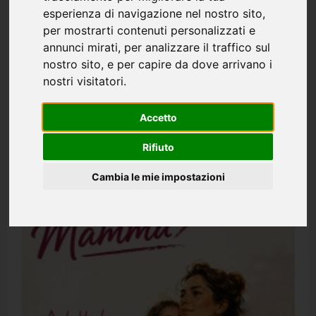
esperienza di navigazione nel nostro sito,
per mostrarti contenuti personalizzati e
CGS
In Evidenza
annunci mirati, per analizzare il traffico sul
nostro sito, e per capire da dove arrivano i
nostri visitatori.
C.G.S. Corso di Formazione dedicato ai diritti
sindacali nella P.A.
Accetto
Redazione
3 mesi fa
0
Rifiuto
Leggi
Leggi tutto
di
più
Cambia le mie impostazioni
su
C.G.S.
Corso
di
Formazione
dedicato
ai
diritti
sindacali
nella
P.A.