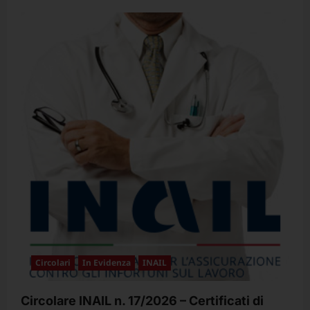
più
su
Festa
della
mamma
Circolari
In Evidenza
INAIL
Circolare INAIL n. 17/2026 – Certificati di