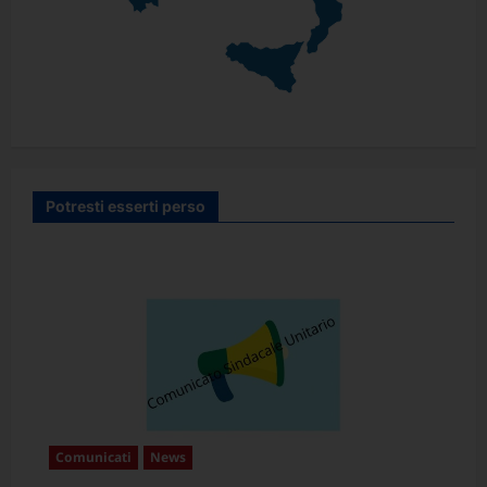
Potresti esserti perso
Comunicati
News