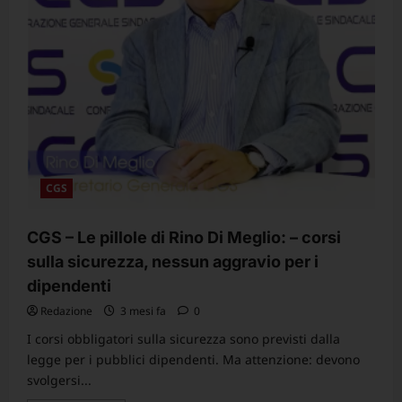
è
un
rituale,
non
è
una
celebrazione
svuotata,
è
nato
da
lotte
vere.
CGS
CGS – Le pillole di Rino Di Meglio: – corsi
sulla sicurezza, nessun aggravio per i
dipendenti
Redazione
3 mesi fa
0
I corsi obbligatori sulla sicurezza sono previsti dalla
legge per i pubblici dipendenti. Ma attenzione: devono
svolgersi...