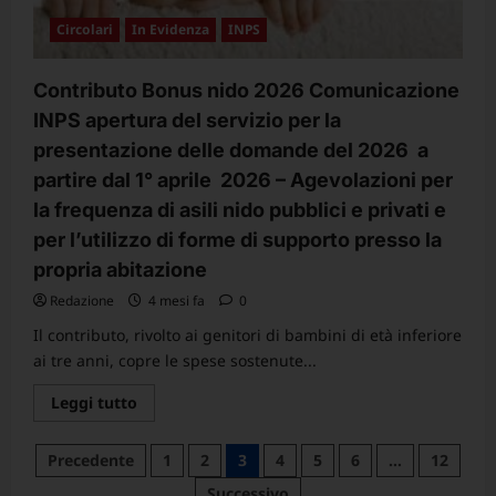
di
lavoro
Circolari
In Evidenza
INPS
–
prosecuzione
trattativa
rinnovo
Contributo Bonus nido 2026 Comunicazione
CCNL
personale
INPS apertura del servizio per la
comparto
presentazione delle domande del 2026 a
Istruzione
Ricerca,
partire dal 1° aprile 2026 – Agevolazioni per
triennio
2025
la frequenza di asili nido pubblici e privati e
–
2027
per l’utilizzo di forme di supporto presso la
propria abitazione
Redazione
4 mesi fa
0
Il contributo, rivolto ai genitori di bambini di età inferiore
ai tre anni, copre le spese sostenute...
Leggi
Leggi tutto
di
più
su
Paginazione
Precedente
1
2
3
4
5
6
…
12
Contributo
Bonus
degli
Successivo
nido