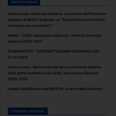
Articoli recenti
l’utilizzo
di
forme
Comunicato sindacale unitario: resoconto dell’incontro
di
supporto
tenutosi al MUR il 3 agosto us.”Condivisione nel merito,
presso
la
ma tempi ancora incerti.”
propria
abitazione
ARAN – CCNL Istruzione e Ricerca – Parte Economica
triennio 2025-2027
COMUNICATO – CONTRATTAZIONE NAZIONALE DEL
21.07.2026
Comunicato – Resoconto del terzo confronto all’Aran
sulla parte normativa del CCNL Istruzione e Ricerca
2025-2027
Lettera alla Ministra del MUR On.le Anna Maria Bernini
L'esperto risponde