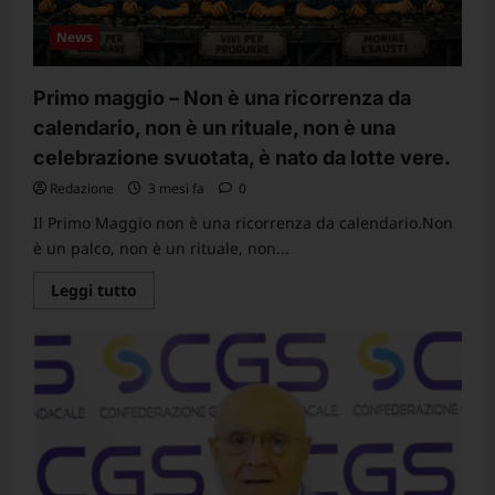
News
Primo maggio – Non è una ricorrenza da
calendario, non è un rituale, non è una
celebrazione svuotata, è nato da lotte vere.
Redazione
3 mesi fa
0
Il Primo Maggio non è una ricorrenza da calendario.Non
è un palco, non è un rituale, non...
Leggi
Leggi tutto
di
più
su
Primo
maggio
–
Non
è
una
ricorrenza
da
calendario,
non