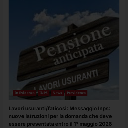
Nazionale
di
Lavoro
–
Triennio
2022-
2024
–
Personale
del
Comparto
Istruzione
Ricerca.
Sezione
Università
e
Aziende
Ospedaliero
–
Universitarie
In Evidenza
INPS
News
Previdenza
Lavori usuranti/faticosi: Messaggio Inps:
nuove istruzioni per la domanda che deve
essere presentata entro il 1° maggio 2026