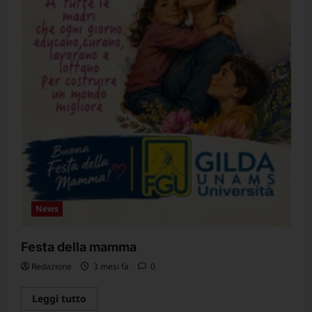
News
Festa della mamma
Redazione
3 mesi fa
0
Leggi
Leggi tutto
di