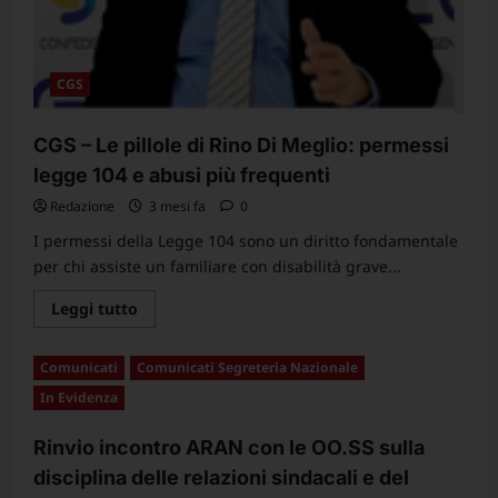
maggio
2026
per
poter
accedere
CGS
al
pensionamento
nel
2027
CGS – Le pillole di Rino Di Meglio: permessi
legge 104 e abusi più frequenti
Redazione
3 mesi fa
0
I permessi della Legge 104 sono un diritto fondamentale
per chi assiste un familiare con disabilità grave...
Leggi
Leggi tutto
di
più
su
Comunicati
Comunicati Segreteria Nazionale
CGS
–
In Evidenza
Le
pillole
di
Rinvio incontro ARAN con le OO.SS sulla
Rino
Di
disciplina delle relazioni sindacali e del
Meglio:
permessi