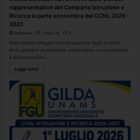
Richiesta
di
rappresentative del Comparto Istruzione e
chiarimenti
Ricerca la parte economica del CCNL 2025-
applicativi
sulla
2027.
Flat
Tax
al
Redazione
1 mese fa
0
15%
e
Nella tabella allegata una simulazione degli arretrati
adeguamento
lordi spettanti al personale universitario. La simulazione
del
valore
è elaborata sulla...
dei
buoni
pasto.
Leggi
Leggi tutto
di
più
su
Comunicato
Nazionale
–
Oggi
1°
luglio
2026
è
stata
sottoscritta
All’ARAN
dalle
OO.