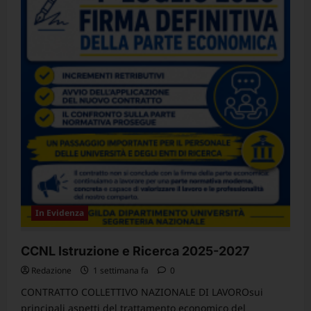
SS,
rappresentative
del
Comparto
Istruzione
e
Ricerca
la
parte
economica
del
CCNL
2025-
2027.
In Evidenza
CCNL Istruzione e Ricerca 2025-2027
Redazione
1 settimana fa
0
CONTRATTO COLLETTIVO NAZIONALE DI LAVOROsui
principali aspetti del trattamento economico del