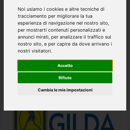
Noi usiamo i cookies e altre tecniche di
tracciamento per migliorare la tua
esperienza di navigazione nel nostro sito,
per mostrarti contenuti personalizzati e
annunci mirati, per analizzare il traffico sul
Comunicati
News
nostro sito, e per capire da dove arrivano i
nostri visitatori.
Comunicato sindacale unitario: resoconto
dell’incontro tenutosi al MUR il 3 agosto
Accetto
us.”Condivisione nel merito, ma tempi
Rifiuto
ancora incerti.”
Redazione
2 giorni fa
0
Cambia le mie impostazioni