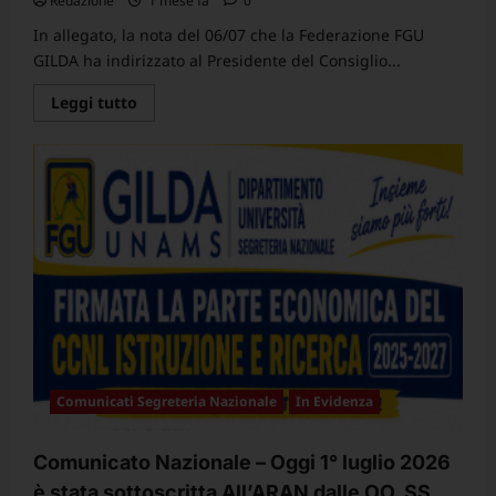
Redazione
1 mese fa
0
In allegato, la nota del 06/07 che la Federazione FGU
GILDA ha indirizzato al Presidente del Consiglio...
Leggi
Leggi tutto
di
più
su
Nota
della
Federazione
FGU
GILDA
trasmessa
al
Presidente
del
Consiglio
dei
Ministri,
ai
Ministri
competenti
e
Comunicati Segreteria Nazionale
In Evidenza
ai
Presidenti
dei
Gruppi
Comunicato Nazionale – Oggi 1° luglio 2026
Parlamentari
–
è stata sottoscritta All’ARAN dalle OO. SS,