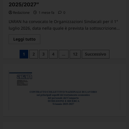
2025/2027”
Redazione
1 mese fa
0
L’ARAN ha convocato le Organizzazioni Sindacali per il 1°
luglio 2026, data nella quale è prevista la sottoscrizione...
Leggi
Leggi tutto
di
più
su
Paginazione
1
2
3
4
…
12
Successivo
COMUNICATO
”Prevista
degli
per
il
articoli
1°
luglio
la
sottoscrizione
definitiva
della
parte
economica
del
CCNL
Istruzione
e
Ricerca
2025/2027”