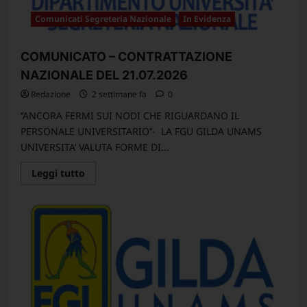
Comunicati Segreteria Nazionale
In Evidenza
COMUNICATO – CONTRATTAZIONE
NAZIONALE DEL 21.07.2026
Redazione
2 settimane fa
0
‘’ANCORA FERMI SUI NODI CHE RIGUARDANO IL
PERSONALE UNIVERSITARIO’’- LA FGU GILDA UNAMS
UNIVERSITA’ VALUTA FORME DI...
Leggi
Leggi tutto
di
più
su
COMUNICATO
–
CONTRATTAZIONE
NAZIONALE DEL
21.07.2026