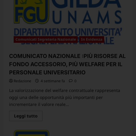
Maria
Bernini
Comunicati Segreteria Nazionale
In Evidenza
COMUNICATO NAZIONALE :PIÙ RISORSE AL
FONDO ACCESSORIO, PIÙ WELFARE PER IL
PERSONALE UNIVERSITARIO
Redazione
4 settimane fa
0
La valorizzazione del welfare contrattuale rappresenta
oggi una delle opportunità più importanti per
incrementare il valore reale...
Leggi
Leggi tutto
di
più
su
COMUNICATO