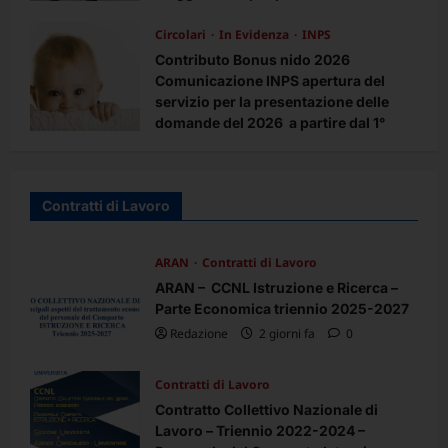
pensionamento nel 2027
Circolari
In Evidenza
INPS
Redazione
4 mesi fa
0
Contributo Bonus nido 2026
Comunicazione INPS apertura del
servizio per la presentazione delle
domande del 2026 a partire dal 1°
aprile 2026 – Agevolazioni per la
frequenza di asili nido pubblici e
privati e per l’utilizzo di forme di
Contratti di Lavoro
supporto presso la propria abitazione
Redazione
4 mesi fa
0
ARAN
Contratti di Lavoro
ARAN – CCNL Istruzione e Ricerca –
Parte Economica triennio 2025-2027
Redazione
2 giorni fa
0
Contratti di Lavoro
Contratto Collettivo Nazionale di
Lavoro – Triennio 2022-2024 –