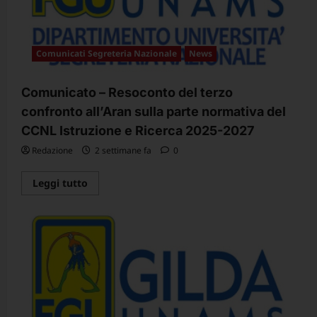
Comunicati Segreteria Nazionale
News
Comunicato – Resoconto del terzo
confronto all’Aran sulla parte normativa del
CCNL Istruzione e Ricerca 2025-2027
Redazione
2 settimane fa
0
Leggi
Leggi tutto
di
più
su
Comunicato
–
Resoconto
del
terzo
confronto
all’Aran
sulla
parte
normativa