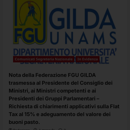
NAZIONALE
:PIÙ
RISORSE
AL
FONDO
ACCESSORIO,
PIÙ
WELFARE
PER
IL
PERSONALE
UNIVERSITARIO
Comunicati Segreteria Nazionale
In Evidenza
Nota della Federazione FGU GILDA
trasmessa al Presidente del Consiglio dei
Ministri, ai Ministri competenti e ai
Presidenti dei Gruppi Parlamentari –
Richiesta di chiarimenti applicativi sulla Flat
Tax al 15% e adeguamento del valore dei
buoni pasto.