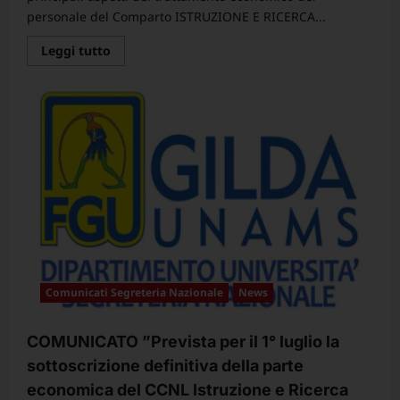
personale del Comparto ISTRUZIONE E RICERCA...
Leggi
Leggi tutto
di
più
su
CCNL
Istruzione
e
Ricerca
2025-
2027
Comunicati Segreteria Nazionale
News
COMUNICATO ”Prevista per il 1° luglio la
sottoscrizione definitiva della parte
economica del CCNL Istruzione e Ricerca