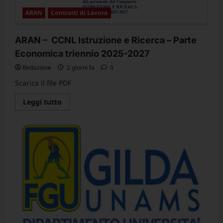
al
MUR
ARAN
Contratti di Lavoro
il
3
agosto
us.”Condivisione
ARAN – CCNL Istruzione e Ricerca – Parte
nel
merito,
Economica triennio 2025-2027
ma
tempi
Redazione
2 giorni fa
0
ancora
incerti.”
Scarica il file PDF
Leggi
Leggi tutto
di
più
su
ARAN
–
CCNL
Istruzione
e
Ricerca
–
Parte
Economica
triennio
2025-
2027