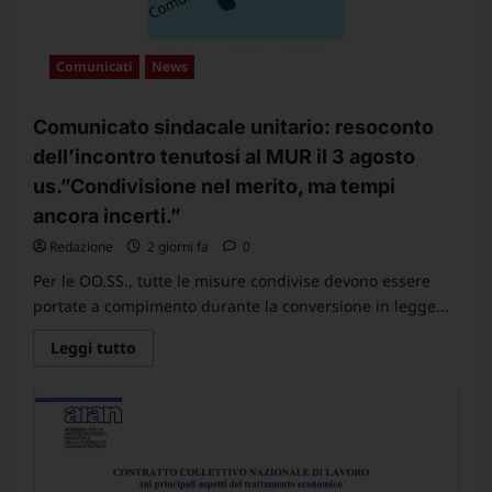
Comunicati
News
Comunicato sindacale unitario: resoconto
dell’incontro tenutosi al MUR il 3 agosto
us.”Condivisione nel merito, ma tempi
ancora incerti.”
Redazione
2 giorni fa
0
Per le OO.SS., tutte le misure condivise devono essere
portate a compimento durante la conversione in legge...
Leggi
Leggi tutto
di
più
su
Comunicato
sindacale
unitario:
resoconto
dell’incontro
tenutosi