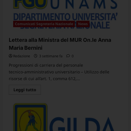
del
CCNL
Istruzione
e
Ricerca
2025-
Comunicati Segreteria Nazionale
News
2027
Lettera alla Ministra del MUR On.le Anna
Maria Bernini
Redazione
3 settimane fa
0
Progressioni di carriera del personale
tecnico‑amministrativo universitario – Utilizzo delle
risorse di cui all’art. 1, comma 612,...
Leggi
Leggi tutto
di
più
su
Lettera
alla
Ministra
del
MUR
On.le
Anna