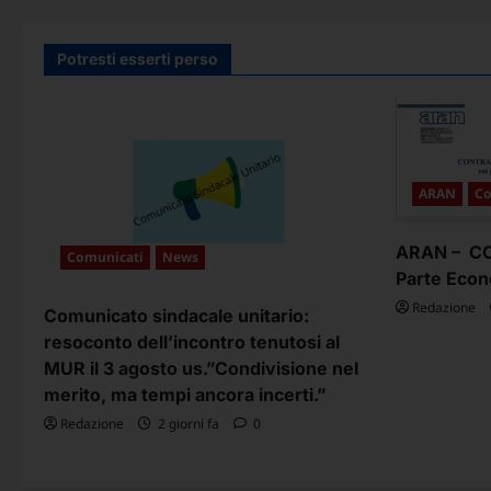
secondo
articoli
confronto
all’ARAN
-
Potresti esserti perso
Parte
Normativa
CCNL
Istruzione
e
Ricerca
2025-
2027
ARAN
Co
ARAN – CCN
Comunicati
News
Parte Econ
Redazione
Comunicato sindacale unitario:
resoconto dell’incontro tenutosi al
MUR il 3 agosto us.”Condivisione nel
merito, ma tempi ancora incerti.”
Redazione
2 giorni fa
0