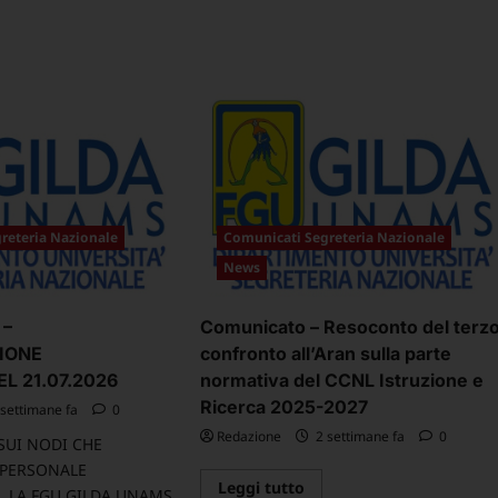
reteria Nazionale
Comunicati Segreteria Nazionale
News
 –
Comunicato – Resoconto del terz
IONE
confronto all’Aran sulla parte
L 21.07.2026
normativa del CCNL Istruzione e
Ricerca 2025-2027
settimane fa
0
Redazione
2 settimane fa
0
 SUI NODI CHE
 PERSONALE
Leggi
Leggi tutto
’- LA FGU GILDA UNAMS