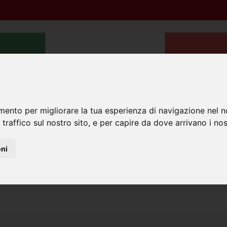
mento per migliorare la tua esperienza di navigazione nel n
 traffico sul nostro sito, e per capire da dove arrivano i nost
aggi INPS
Sentenze
Sicurezza sul lavoro
Bandi di mob
oni