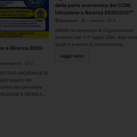
Presidenti
della parte economica del CCNL
dei
Istruzione e Ricerca 2025/2027”
Gruppi
Parlamentari
Redazione
1 mese fa
0
–
Richiesta
di
L’ARAN ha convocato le Organizzazioni
chiarimenti
Sindacali per il 1° luglio 2026, data nell
applicativi
sulla
quale è prevista la sottoscrizione...
Flat
ne e Ricerca 2025-
Tax
Leggi
al
Leggi tutto
di
15%
settimana fa
0
più
e
su
adeguamento
COMUNICATO
del
LETTIVO NAZIONALE DI
”Prevista
valore
pali aspetti del
per
dei
il
buoni
nomico del personale
1°
pasto.
TRUZIONE E RICERCA...
luglio
la
sottoscrizione
ggi
definitiva
della
ù
parte
economica
NL
del
truzione
CCNL
Istruzione
cerca
e