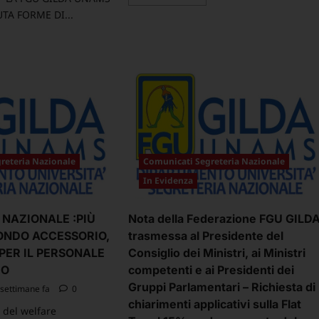
di
più
UTA FORME DI...
su
Comunicato
ggi
–
Resoconto
ù
del
terzo
MUNICATO
confronto
all’Aran
NTRATTAZIONE
sulla
ZIONALE DEL
parte
.07.2026
normativa
del
CCNL
Istruzione
reteria Nazionale
Comunicati Segreteria Nazionale
e
Ricerca
In Evidenza
2025-
2027
NAZIONALE :PIÙ
Nota della Federazione FGU GILD
FONDO ACCESSORIO,
trasmessa al Presidente del
PER IL PERSONALE
Consiglio dei Ministri, ai Ministri
IO
competenti e ai Presidenti dei
Gruppi Parlamentari – Richiesta di
settimane fa
0
chiarimenti applicativi sulla Flat
 del welfare