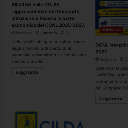
All’ARAN dalle OO. SS,
rappresentative del Comparto
Istruzione e Ricerca la parte
economica del CCNL 2025-2027.
In Evidenza
Redazione
1 mese fa
0
Nella tabella allegata una simulazione
CCNL Istruzio
degli arretrati lordi spettanti al
2027
personale universitario. La simulazione
Redazione
1 
è elaborata sulla...
CONTRATTO COL
Leggi
Leggi tutto
LAVOROsui princi
di
più
trattamento eco
su
del Comparto IS
Comunicato
Nazionale
–
Le
Leggi tutto
Oggi
di
1°
pi
luglio
su
2026
CC
è
Is
stata
e
sottoscritta
Ri
All’ARAN