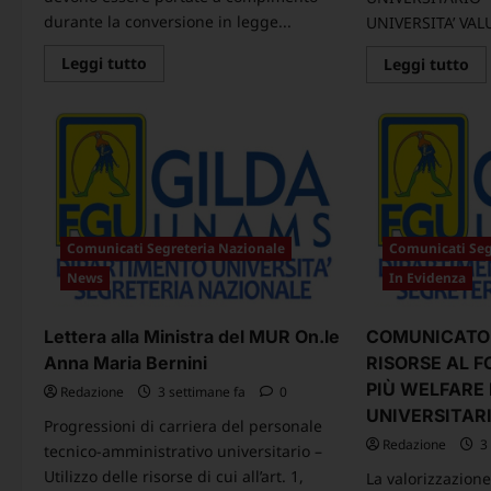
durante la conversione in legge...
UNIVERSITA’ VAL
Leggi
Leggi tutto
Le
Leggi tutto
di
di
più
pi
su
su
Comunicato
CO
sindacale
–
unitario:
CO
resoconto
NA
dell’incontro
21
tenutosi
al
MUR
il
Comunicati Segreteria Nazionale
Comunicati Seg
3
agosto
News
In Evidenza
us.”Condivisione
nel
merito,
Lettera alla Ministra del MUR On.le
COMUNICATO 
ma
tempi
Anna Maria Bernini
RISORSE AL 
ancora
incerti.”
PIÙ WELFARE 
Redazione
3 settimane fa
0
UNIVERSITAR
Progressioni di carriera del personale
Redazione
3 
tecnico‑amministrativo universitario –
Utilizzo delle risorse di cui all’art. 1,
La valorizzazione