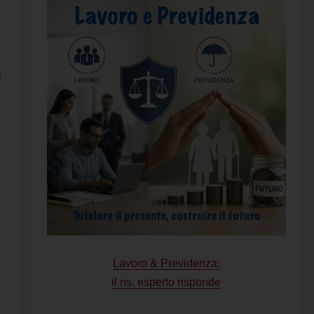
l
Lavoro & Previdenza:
il ns. esperto risponde