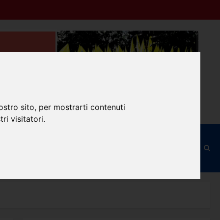
ostro sito, per mostrarti contenuti
ri visitatori.
ilità
Modulo d’Iscrizione
RSU
Old Site