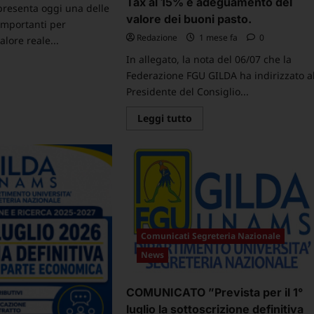
Tax al 15% e adeguamento del
presenta oggi una delle
valore dei buoni pasto.
importanti per
Redazione
1 mese fa
0
alore reale...
In allegato, la nota del 06/07 che la
ggi
Federazione FGU GILDA ha indirizzato a
ù
Presidente del Consiglio...
MUNICATO
ZIONALE
Leggi
Leggi tutto
IÙ
di
SORSE
più
su
NDO
Nota
CESSORIO,
della
Ù
Federazione
LFARE
FGU
R
GILDA
trasmessa
RSONALE
al
IVERSITARIO
Presidente
del
Comunicati Segreteria Nazionale
Consiglio
dei
News
Ministri,
ai
Ministri
COMUNICATO ”Prevista per il 1°
competenti
e
luglio la sottoscrizione definitiva
ai