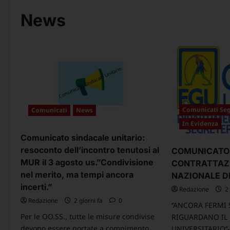
News
Comunicati Seg
Comunicati
News
In Evidenza
Comunicato sindacale unitario:
resoconto dell’incontro tenutosi al
COMUNICATO
MUR il 3 agosto us.”Condivisione
CONTRATTAZ
nel merito, ma tempi ancora
NAZIONALE DE
incerti.”
Redazione
2 
Redazione
2 giorni fa
0
‘’ANCORA FERMI
Per le OO.SS., tutte le misure condivise
RIGUARDANO IL
devono essere portate a compimento
UNIVERSITARIO’