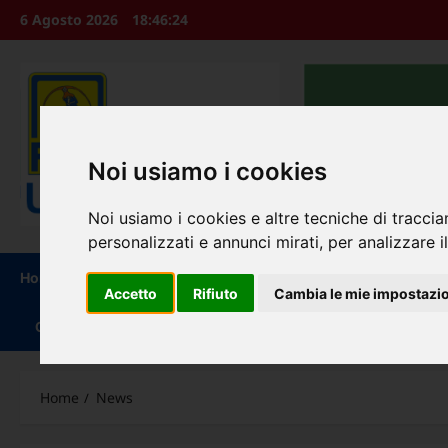
Vai
6 Agosto 2026
18:46:25
al
contenuto
Noi usiamo i cookies
Noi usiamo i cookies e altre tecniche di traccia
personalizzati e annunci mirati, per analizzare il
Home
Chi Siamo
Leggi e Decreti
Circolari /Mess
Accetto
Rifiuto
Cambia le mie impostazi
Contatti
Home
News