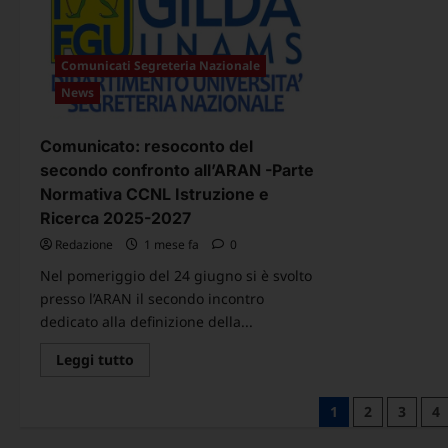
20
dalle
20
OO.
SS,
rappresentative
Comunicati Segreteria Nazionale
del
Comparto
News
Istruzione
e
Ricerca
la
Comunicato: resoconto del
parte
economica
secondo confronto all’ARAN -Parte
del
Normativa CCNL Istruzione e
CCNL
2025-
Ricerca 2025-2027
2027.
Redazione
1 mese fa
0
Nel pomeriggio del 24 giugno si è svolto
presso l’ARAN il secondo incontro
dedicato alla definizione della...
Leggi
Leggi tutto
di
più
su
Paginazione
1
2
3
4
Comunicato:
resoconto
degli
del