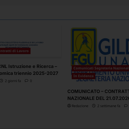
ntratti di Lavoro
L Istruzione e Ricerca –
Comunicati Segreteria Nazional
omica triennio 2025-2027
In Evidenza
2 giorni fa
0
COMUNICATO – CONTRAT
NAZIONALE DEL 21.07.202
Redazione
2 settimane fa