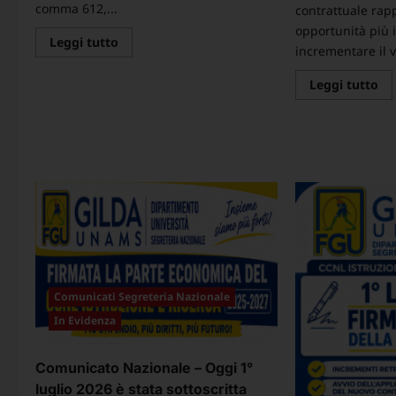
comma 612,...
contrattuale rap
opportunità più 
Leggi
Leggi tutto
incrementare il v
di
più
su
Le
Leggi tutto
Lettera
di
alla
pi
Ministra
su
del
CO
MUR
NA
On.le
:P
Anna
RI
Maria
AL
Bernini
FO
AC
PI
WE
PE
IL
PE
UN
Comunicati Segreteria Nazionale
In Evidenza
Comunicato Nazionale – Oggi 1°
luglio 2026 è stata sottoscritta