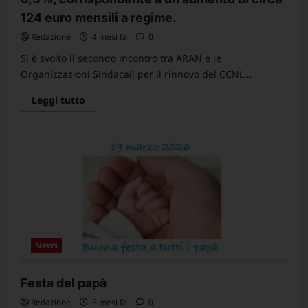
124 euro mensili a regime.
Redazione
4 mesi fa
0
Si è svolto il secondo incontro tra ARAN e le
Organizzazioni Sindacali per il rinnovo del CCNL...
Leggi
Leggi tutto
di
più
su
Secondo
incontro
ARAN
–
Avvio
trattativa
CCNL
Istruzione
e
Ricerca.
Per
il
News
settore
Università,
si
Festa del papà
prevede
un
incremento
Redazione
5 mesi fa
0