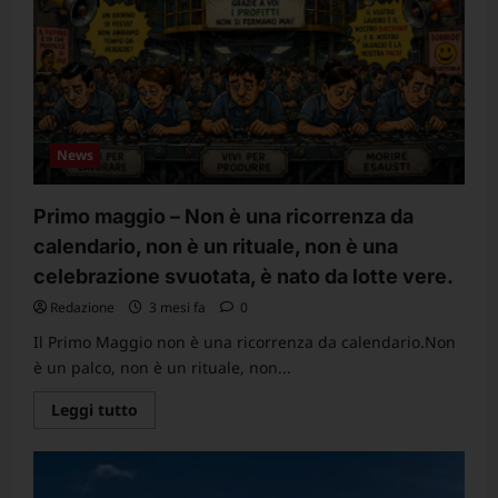
–
Ripresa
del
lavoro
–
Istruzioni
News
Primo maggio – Non è una ricorrenza da
calendario, non è un rituale, non è una
celebrazione svuotata, è nato da lotte vere.
Redazione
3 mesi fa
0
Il Primo Maggio non è una ricorrenza da calendario.Non
è un palco, non è un rituale, non...
Leggi
Leggi tutto
di
più
su
Primo
maggio