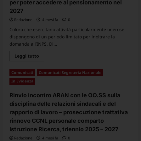
per poter accedere al pensionamento nel
2027
Redazione
4 mesi fa
0
Coloro che esercitano attività particolarmente onerose
dispongono di un periodo limitato per inoltrare la
domanda all’INPS. Di...
Leggi
Leggi tutto
di
più
su
Comunicati
Comunicati Segreteria Nazionale
Lavori
usuranti/faticosi:
In Evidenza
Messaggio
Inps:
nuove
Rinvio incontro ARAN con le OO.SS sulla
istruzioni
per
disciplina delle relazioni sindacali e del
la
domanda
rapporto di lavoro – prosecuzione trattativa
che
deve
rinnovo CCNL personale comparto
essere
presentata
Istruzione Ricerca, triennio 2025 – 2027
entro
il
Redazione
4 mesi fa
0
1°