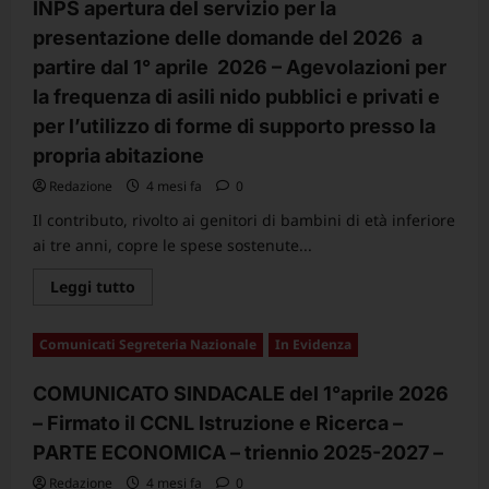
personale
INPS apertura del servizio per la
comparto
presentazione delle domande del 2026 a
Istruzione
Ricerca,
partire dal 1° aprile 2026 – Agevolazioni per
triennio
2025
la frequenza di asili nido pubblici e privati e
–
2027
per l’utilizzo di forme di supporto presso la
propria abitazione
Redazione
4 mesi fa
0
Il contributo, rivolto ai genitori di bambini di età inferiore
ai tre anni, copre le spese sostenute...
Leggi
Leggi tutto
di
più
su
Comunicati Segreteria Nazionale
In Evidenza
Contributo
Bonus
nido
COMUNICATO SINDACALE del 1°aprile 2026
2026
Comunicazione
– Firmato il CCNL Istruzione e Ricerca –
INPS
apertura
PARTE ECONOMICA – triennio 2025-2027 –
del
servizio
Redazione
per
4 mesi fa
0