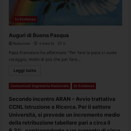
propria
abitazione
In Evidenza
Auguri di Buona Pasqua
Redazione
4 mesi fa
0
Papa Francesco ha affermato: "Per fare la pace ci vuole
coraggio, molto di più che per fare...
Leggi
Leggi tutto
di
più
su
Comunicati Segreteria Nazionale
In Evidenza
Auguri
di
Buona
Secondo incontro ARAN – Avvio trattativa
Pasqua
CCNL Istruzione e Ricerca. Per il settore
Università, si prevede un incremento medio
della retribuzione tabellare pari a circa il
6,3%, corrispondente a un aumento di circa