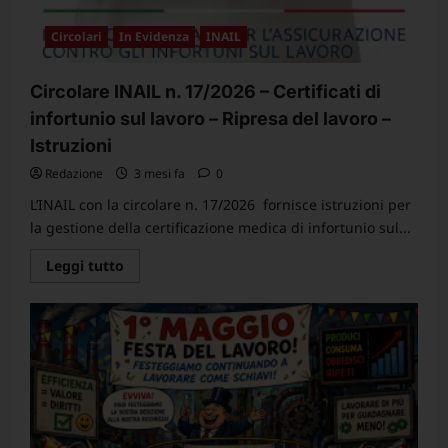
Circolari
In Evidenza
INAIL
Circolare INAIL n. 17/2026 – Certificati di
infortunio sul lavoro – Ripresa del lavoro –
Istruzioni
Redazione
3 mesi fa
0
L’INAIL con la circolare n. 17/2026 fornisce istruzioni per
la gestione della certificazione medica di infortunio sul...
Leggi
Leggi tutto
di
più
su
Circolare
INAIL
n.
17/2026
–
Certificati
di
infortunio
sul
lavoro