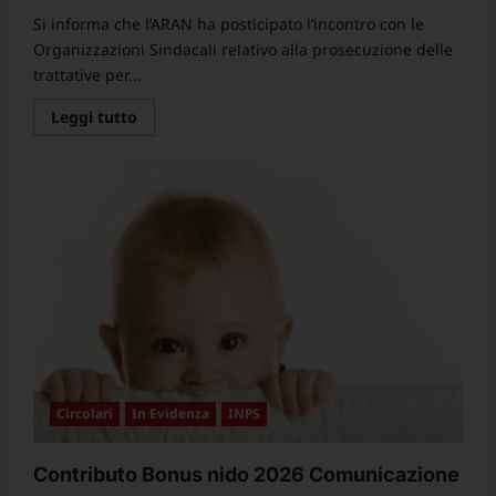
maggio
Si informa che l’ARAN ha posticipato l’incontro con le
2026
per
Organizzazioni Sindacali relativo alla prosecuzione delle
poter
accedere
trattative per...
al
pensionamento
Leggi
Leggi tutto
nel
di
2027
più
su
Rinvio
incontro
ARAN
con
le
OO.SS
sulla
disciplina
delle
relazioni
sindacali
e
del
rapporto
di
lavoro
Circolari
In Evidenza
INPS
–
prosecuzione
trattativa
rinnovo
Contributo Bonus nido 2026 Comunicazione
CCNL