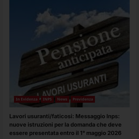
–
Non
è
una
ricorrenza
da
calendario,
non
è
un
rituale,
non
è
una
celebrazione
svuotata,
è
nato
da
lotte
vere.
In Evidenza
INPS
News
Previdenza
Lavori usuranti/faticosi: Messaggio Inps:
nuove istruzioni per la domanda che deve
essere presentata entro il 1° maggio 2026