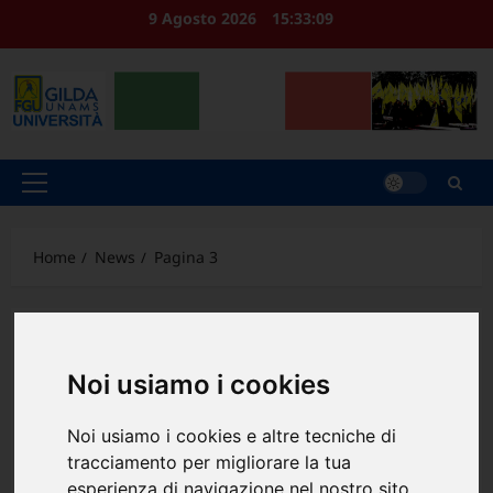
Vai
9 Agosto 2026
15:33:10
al
contenuto
Menu
principale
Home
News
Pagina 3
News
Noi usiamo i cookies
Noi usiamo i cookies e altre tecniche di
tracciamento per migliorare la tua
esperienza di navigazione nel nostro sito,