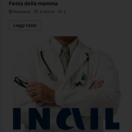
Festa della mamma
Redazione
3 mesi fa
0
Leggi
Leggi tutto
di
più
su
Festa
della
mamma