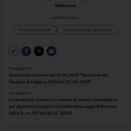
Redazione
Administrator
Visita il sito web
Visualizza tutti gli articoli
N
Precedente:
a
Resoconto incontro del 10.01.2025 ”Revisione del
v
Disegno di Legge n.1240 del 20.09.2024”
i
Successivo:
Le novità più rilevanti in materia di lavoro e previdenza
g
per dipendenti pubblici estratte dalla Legge di Bilancio
a
2025 (L. n. 207 del 30.12. 2024)
z
i