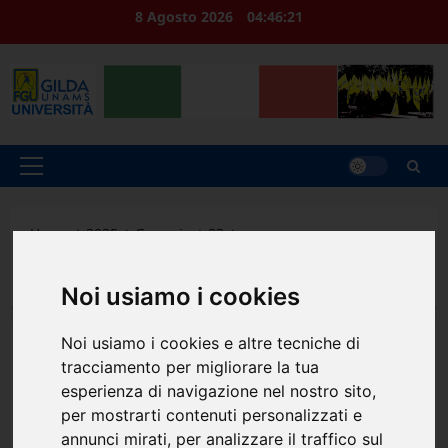
Vai
8 Agosto 2026
04:46:22
al
contenuto
Menu
principale
Home
2025
Gennaio
23
COMUNICATO STAMPA GILDA – UNIVERSITA’: AUMENTI
PRIVI DI GIUSTIFICAZIONE, INTERVENGA IL GOVERNO
Noi usiamo i cookies
Noi usiamo i cookies e altre tecniche di
News
tracciamento per migliorare la tua
esperienza di navigazione nel nostro sito,
COMUNICATO STAMPA
per mostrarti contenuti personalizzati e
annunci mirati, per analizzare il traffico sul
GILDA – UNIVERSITA’: