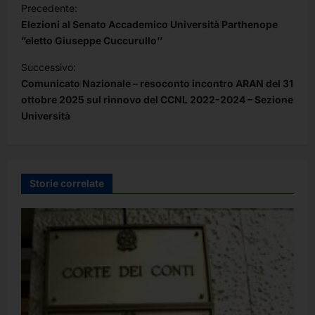
Precedente:
a
Elezioni al Senato Accademico Università Parthenope
v
”eletto Giuseppe Cuccurullo’’
i
Successivo:
Comunicato Nazionale – resoconto incontro ARAN del 31
g
ottobre 2025 sul rinnovo del CCNL 2022-2024 – Sezione
a
Università
z
i
o
Storie correlate
n
e
a
r
t
i