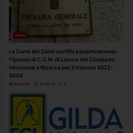
c
o
l
o
News
La Corte dei Conti certifica positivamente
l’ipotesi di C.C.N. di Lavoro del Comparto
Istruzione e Ricerca per il triennio 2022-
2024
Redazione
8 mesi fa
0