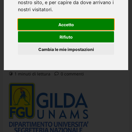
nostro sito, e per capire da dove arrivano i
Eletto Michele Poliseno al
nostri visitatori.
CdA per i rappresentanti del
Accetto
PTA e Collaboratori ed
Rifiuto
Esperti Linguistici
Cambia le mie impostazioni
Redazione
10 mesi fa (Ultimo aggiornamento: 5 mesi fa)
1 minuti di lettura
0 commenti