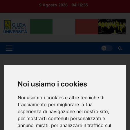
Vai
9 Agosto 2026
04:16:56
al
contenuto
Menu
principale
Home
2025
Ottobre
23
Università Aldo Moro – Eletto Michele Poliseno al CdA
per i rappresentanti del PTA e Collaboratori ed Esperti
Noi usiamo i cookies
Linguistici
Noi usiamo i cookies e altre tecniche di
tracciamento per migliorare la tua
News
esperienza di navigazione nel nostro sito,
per mostrarti contenuti personalizzati e
Università Aldo Moro –
annunci mirati, per analizzare il traffico sul