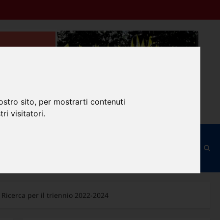
ostro sito, per mostrarti contenuti
ri visitatori.
ilità
Modulo d’Iscrizione
RSU
Old Site
e Ricerca per il triennio 2022-2024