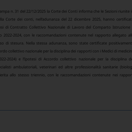
mpa n. 31 del 22/12/2025 la Corte dei Conti informa che le Sezioni riunite 
lla Corte dei conti, nell’adunanza del 22 dicembre 2025, hanno certifica
esi di Contratto Collettivo Nazionale di Lavoro del Comparto Istruzione
nio 2022-2024, con le raccomandazioni contenute nel rapporto allegato al
rso di stesura. Nella stessa adunanza, sono state certificate positivamen
ordo collettivo nazionale per la disciplina dei rapporti con i Medici di medici
022-2024) e l’Ipotesi di Accordo collettivo nazionale per la disciplina d
ialisti ambulatoriali, veterinari ed altre professionalità sanitarie (biolog
riferita allo stesso triennio, con le raccomandazioni contenute nei rappor