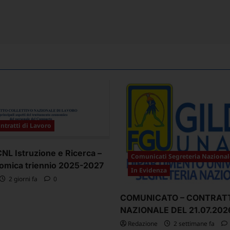
ntratti di Lavoro
L Istruzione e Ricerca –
Comunicati Segreteria Nazional
omica triennio 2025-2027
In Evidenza
2 giorni fa
0
COMUNICATO – CONTRAT
NAZIONALE DEL 21.07.202
Redazione
2 settimane fa