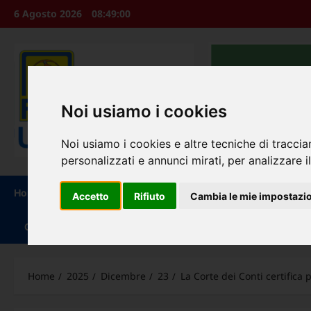
Vai
6 Agosto 2026
08:49:00
al
contenuto
Noi usiamo i cookies
Noi usiamo i cookies e altre tecniche di traccia
personalizzati e annunci mirati, per analizzare il
Home
Chi Siamo
Leggi e Decreti
Circolari /Mess
Accetto
Rifiuto
Cambia le mie impostazi
Contatti
Home
2025
Dicembre
23
La Corte dei Conti certifica