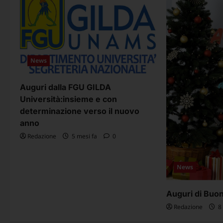
i
o
n
e
News
a
Auguri dalla FGU GILDA
r
Università:insieme e con
determinazione verso il nuovo
t
anno
i
Redazione
5 mesi fa
0
c
o
News
l
Auguri di Buon
o
Redazione
8 