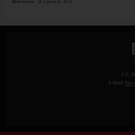
Redazione
2 giorni fa
0
C.F.:
E-Mail:
fgu.