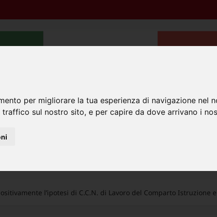
mento per migliorare la tua esperienza di navigazione nel n
 traffico sul nostro sito, e per capire da dove arrivano i nost
aggi INPS
Sentenze
Sicurezza sul lavoro
Bandi di mob
oni
 positivamente l’ipotesi di C.C.N. di Lavoro del Comparto Istruzione 