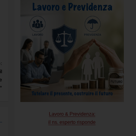
:
l
e
”
Lavoro & Previdenza:
il ns. esperto risponde