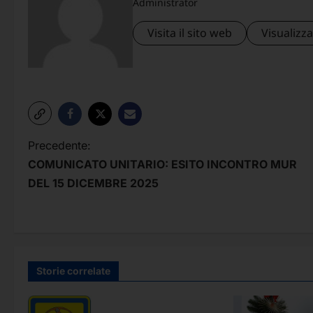
Administrator
Visita il sito web
Visualizza 
N
Precedente:
COMUNICATO UNITARIO: ESITO INCONTRO MUR
a
DEL 15 DICEMBRE 2025
v
i
g
a
Storie correlate
z