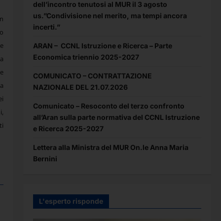
dell’incontro tenutosi al MUR il 3 agosto
us.”Condivisione nel merito, ma tempi ancora
in
incerti.”
to
 e
ARAN – CCNL Istruzione e Ricerca – Parte
Economica triennio 2025-2027
la
te
COMUNICATO – CONTRATTAZIONE
na
NAZIONALE DEL 21.07.2026
ei
Comunicato – Resoconto del terzo confronto
i,
all’Aran sulla parte normativa del CCNL Istruzione
ti
e Ricerca 2025-2027
Lettera alla Ministra del MUR On.le Anna Maria
Bernini
L'esperto risponde