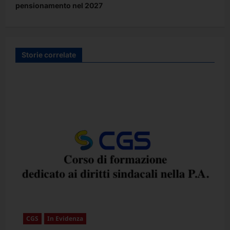
pensionamento nel 2027
o
n
e
Storie correlate
a
r
t
i
c
o
l
o
CGS
In Evidenza