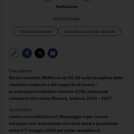
Redazione
Administrator
Visita il sito web
Visualizza tutti gli articoli
N
Precedente:
a
Rinvio incontro ARAN con le OO.SS sulla disciplina delle
v
relazioni sindacali e del rapporto di lavoro –
prosecuzione trattativa rinnovo CCNL personale
i
comparto Istruzione Ricerca, triennio 2025 – 2027
g
Successivo:
a
Lavori usuranti/faticosi: Messaggio Inps: nuove
z
istruzioni per la domanda che deve essere presentata
entro il 1° maggio 2026 per poter accedere al
i