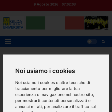
Vai
9 Agosto 2026
07:02:03
al
contenuto
Menu
principale
Home
2026
Aprile
20
CGS – Le pillole di Rino Di Meglio: permessi legge 104 e
Noi usiamo i cookies
abusi più frequenti
Noi usiamo i cookies e altre tecniche di
tracciamento per migliorare la tua
CGS
esperienza di navigazione nel nostro sito,
CGS – Le pillole di Rino Di
per mostrarti contenuti personalizzati e
annunci mirati, per analizzare il traffico sul
Meglio: permessi legge 104