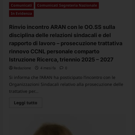
su
Comunicati
Comunicati Segreteria Nazionale
CGS
–
In Evidenza
Le
pillole
di
Rinvio incontro ARAN con le OO.SS sulla
Rino
Di
disciplina delle relazioni sindacali e del
Meglio:
permessi
rapporto di lavoro – prosecuzione trattativa
legge
104
rinnovo CCNL personale comparto
e
abusi
Istruzione Ricerca, triennio 2025 – 2027
più
frequenti
Redazione
4 mesi fa
0
Si informa che l’ARAN ha posticipato l’incontro con le
Organizzazioni Sindacali relativo alla prosecuzione delle
trattative per...
Leggi
Leggi tutto
di
più
su
Rinvio
incontro
ARAN
con