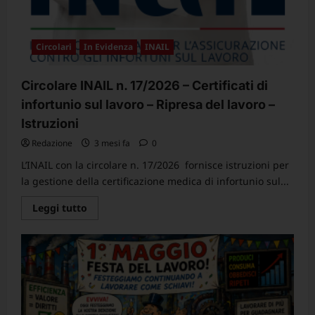
Circolari
In Evidenza
INAIL
Circolare INAIL n. 17/2026 – Certificati di
infortunio sul lavoro – Ripresa del lavoro –
Istruzioni
Redazione
3 mesi fa
0
L’INAIL con la circolare n. 17/2026 fornisce istruzioni per
la gestione della certificazione medica di infortunio sul...
Leggi
Leggi tutto
di
più
su
Circolare
INAIL
n.
17/2026
–
Certificati
di