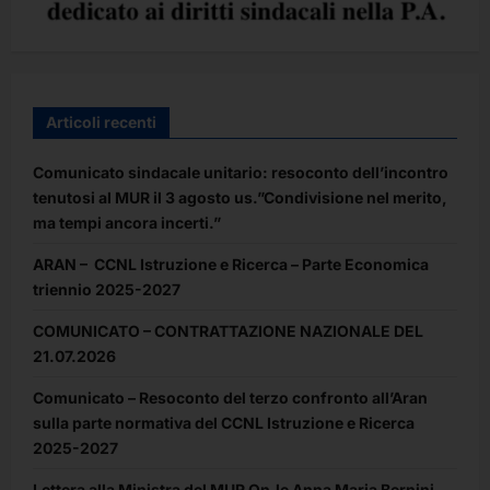
la
frequenza
di
asili
nido
pubblici
e
privati
Articoli recenti
e
per
l’utilizzo
Comunicato sindacale unitario: resoconto dell’incontro
di
forme
tenutosi al MUR il 3 agosto us.”Condivisione nel merito,
di
supporto
ma tempi ancora incerti.”
presso
la
ARAN – CCNL Istruzione e Ricerca – Parte Economica
propria
abitazione
triennio 2025-2027
COMUNICATO – CONTRATTAZIONE NAZIONALE DEL
21.07.2026
Comunicato – Resoconto del terzo confronto all’Aran
sulla parte normativa del CCNL Istruzione e Ricerca
2025-2027
Lettera alla Ministra del MUR On.le Anna Maria Bernini