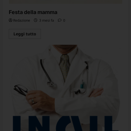
Festa della mamma
Redazione
3 mesi fa
0
Leggi
Leggi tutto
di
più
su
Festa
della
mamma