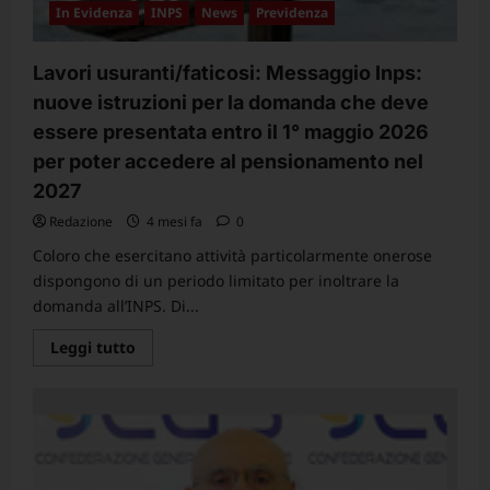
In Evidenza
INPS
News
Previdenza
Lavori usuranti/faticosi: Messaggio Inps:
nuove istruzioni per la domanda che deve
essere presentata entro il 1° maggio 2026
per poter accedere al pensionamento nel
2027
Redazione
4 mesi fa
0
Coloro che esercitano attività particolarmente onerose
dispongono di un periodo limitato per inoltrare la
domanda all’INPS. Di...
Leggi
Leggi tutto
di
più
su
Lavori
usuranti/faticosi:
Messaggio
Inps:
nuove
istruzioni