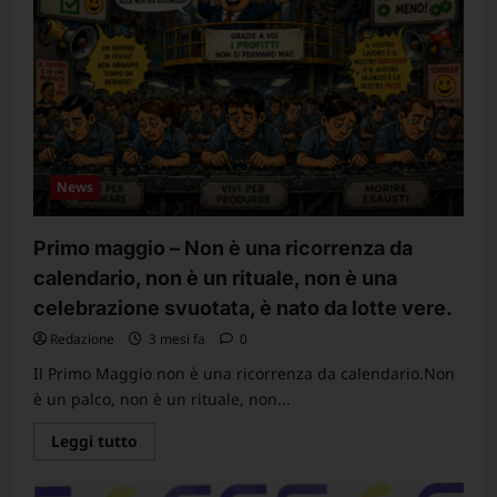
infortunio
sul
lavoro
–
Ripresa
del
lavoro
–
Istruzioni
News
Primo maggio – Non è una ricorrenza da
calendario, non è un rituale, non è una
celebrazione svuotata, è nato da lotte vere.
Redazione
3 mesi fa
0
Il Primo Maggio non è una ricorrenza da calendario.Non
è un palco, non è un rituale, non...
Leggi
Leggi tutto
di
più
su