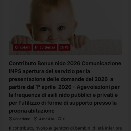
le
OO.SS
sulla
disciplina
delle
relazioni
sindacali
e
del
rapporto
di
lavoro
Circolari
In Evidenza
INPS
–
prosecuzione
trattativa
rinnovo
Contributo Bonus nido 2026 Comunicazione
CCNL
personale
INPS apertura del servizio per la
comparto
presentazione delle domande del 2026 a
Istruzione
Ricerca,
partire dal 1° aprile 2026 – Agevolazioni per
triennio
2025
la frequenza di asili nido pubblici e privati e
–
2027
per l’utilizzo di forme di supporto presso la
propria abitazione
Redazione
4 mesi fa
0
Il contributo, rivolto ai genitori di bambini di età inferiore