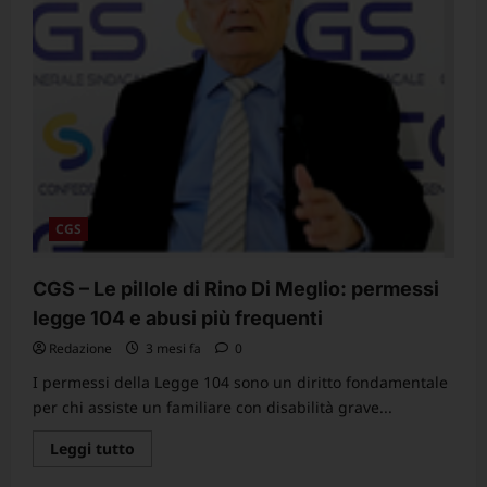
per
la
domanda
che
deve
essere
presentata
entro
il
1°
maggio
2026
per
poter
accedere
CGS
al
pensionamento
nel
2027
CGS – Le pillole di Rino Di Meglio: permessi
legge 104 e abusi più frequenti
Redazione
3 mesi fa
0
I permessi della Legge 104 sono un diritto fondamentale
per chi assiste un familiare con disabilità grave...
Leggi
Leggi tutto
di
più