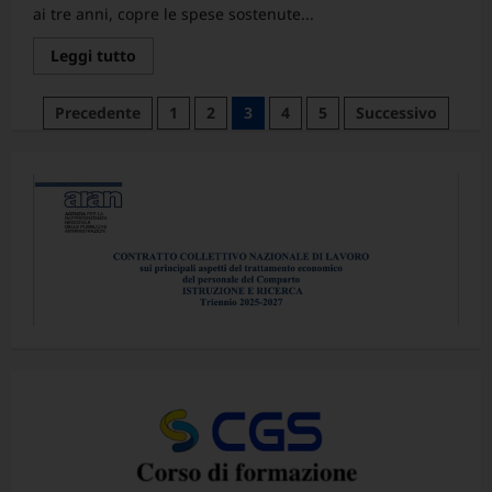
ai tre anni, copre le spese sostenute...
Leggi
Leggi tutto
di
più
su
Paginazione
Precedente
1
2
3
4
5
Successivo
Contributo
Bonus
degli
nido
2026
articoli
Comunicazione
INPS
apertura
del
servizio
per
la
presentazione
delle
domande
del
2026
a
partire
dal
1°
aprile
2026
–
Agevolazioni
per