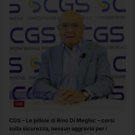
Primo
maggio
–
Non
è
una
ricorrenza
da
calendario,
non
è
un
rituale,
non
è
una
celebrazione
svuotata,
è
nato
da
lotte
vere.
CGS
CGS – Le pillole di Rino Di Meglio: – corsi
sulla sicurezza, nessun aggravio per i