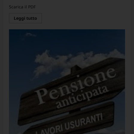
Scarica il PDF
Leggi
Leggi tutto
di
più
su
Contratto
Collettivo
Nazionale
di
Lavoro
–
Triennio
2022-
2024
–
Personale
del
Comparto
Istruzione
Ricerca.
Sezione
Università
e
Aziende
Ospedaliero
–
Universitarie