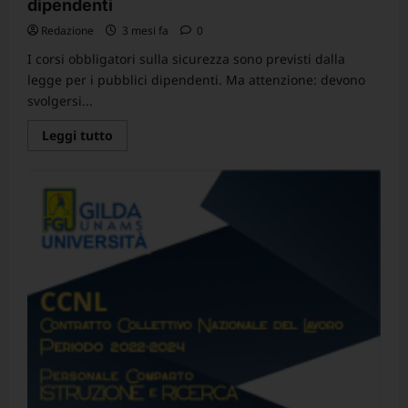
dipendenti
Redazione
3 mesi fa
0
I corsi obbligatori sulla sicurezza sono previsti dalla
legge per i pubblici dipendenti. Ma attenzione: devono
svolgersi...
Leggi
Leggi tutto
di
più
su
CGS
–
Le
pillole
di
Rino
Di
Meglio:
–
corsi
sulla
sicurezza,
nessun
aggravio
per
i
dipendenti