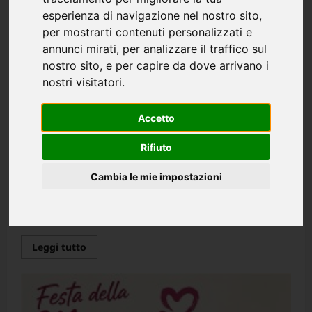
esperienza di navigazione nel nostro sito,
per mostrarti contenuti personalizzati e
annunci mirati, per analizzare il traffico sul
nostro sito, e per capire da dove arrivano i
nostri visitatori.
Accetto
CGS
In Evidenza
Rifiuto
C.G.S. Corso di Formazione dedicato ai diritti
Cambia le mie impostazioni
sindacali nella P.A.
Redazione
3 mesi fa
0
Leggi
Leggi tutto
di
più
su
C.G.S.
Corso
di