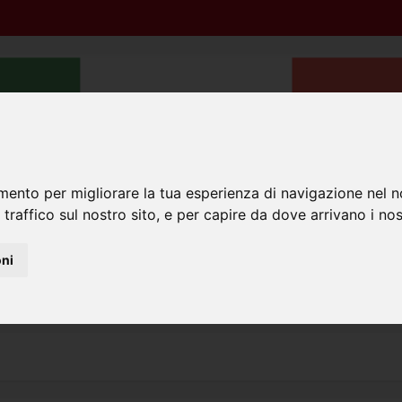
mento per migliorare la tua esperienza di navigazione nel n
 traffico sul nostro sito, e per capire da dove arrivano i nost
aggi INPS
Sentenze
Sicurezza sul lavoro
Bandi di mob
oni