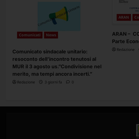
ARAN
Co
ARAN – CCN
Comunicati
News
Parte Econ
Redazione
Comunicato sindacale unitario:
resoconto dell’incontro tenutosi al
MUR il 3 agosto us.”Condivisione nel
merito, ma tempi ancora incerti.”
Redazione
3 giorni fa
0