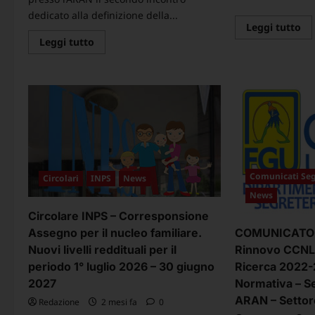
dedicato alla definizione della...
Le
Leggi tutto
di
Leggi
Leggi tutto
pi
di
su
più
CO
su
SI
Comunicato:
–
resoconto
RI
del
CC
secondo
IS
confronto
e
all’ARAN
RI
-
20
Parte
20
Normativa
–
CCNL
VI
Comunicati Seg
Circolari
INPS
News
Istruzione
LI
e
AL
News
Ricerca
FI
2025-
DE
Circolare INPS – Corresponsione
2027
–
Assegno per il nucleo familiare.
COMUNICATO 
TA
IN
Nuovi livelli reddituali per il
Rinnovo CCNL 
ed
AR
periodo 1° luglio 2026 – 30 giugno
Ricerca 2022-
2027
Normativa – S
ARAN – Settor
Redazione
2 mesi fa
0