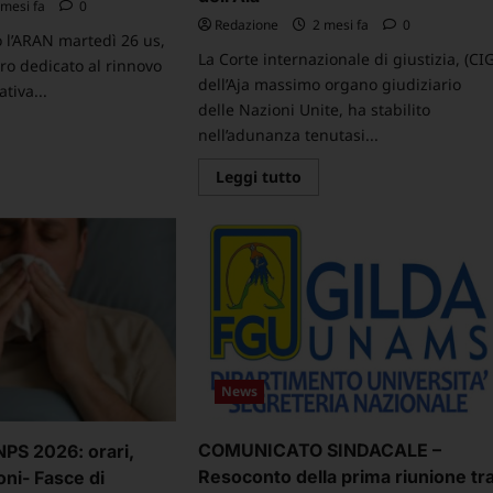
mesi fa
0
Redazione
2 mesi fa
0
o l’ARAN martedì 26 us,
La Corte internazionale di giustizia, (CI
tro dedicato al rinnovo
dell’Aja massimo organo giudiziario
tiva...
delle Nazioni Unite, ha stabilito
ggi
nell’adunanza tenutasi...
ù
Leggi
Leggi tutto
di
MUNICATO
più
NDACALE
su
Da
nnovo
ora
NL
in
truzione
poi
il
cerca
diritto
22-
allo
24
sciopero
è
rte
protetto
rmativa
dal
News
diritto
condo
internazionale:
contro
questa
AN
COMUNICATO SINDACALE –
INPS 2026: orari,
è
la
ttore
Resoconto della prima riunione tr
oni- Fasce di
pronuncia
iversità