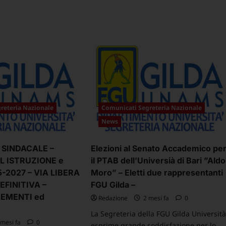
reteria Nazionale
Comunicati Segreteria Nazionale
News
SINDACALE –
Elezioni al Senato Accademico pe
L ISTRUZIONE e
il PTAB dell’Universià di Bari ”Aldo
-2027 – VIA LIBERA
Moro” – Eletti due rappresentanti
EFINITIVA –
FGU Gilda –
REMENTI ed
Redazione
2 mesi fa
0
La Segreteria della FGU Gilda Universit
mesi fa
0
esprime grande soddisfazione per lo