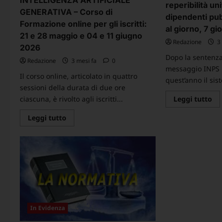
reperibilità un
GENERATIVA – Corso di
dipendenti pubb
Formazione online per gli iscritti:
al giorno, 7 gi
21 e 28 maggio e 04 e 11 giugno
Redazione
3 
2026
Dopo la sentenza 
Redazione
3 mesi fa
0
messaggio INPS 
Il corso online, articolato in quattro
quest’anno il sis
sessioni della durata di due ore
Le
ciascuna, è rivolto agli iscritti...
Leggi tutto
di
pi
Leggi
Leggi tutto
su
di
Vis
più
fis
su
IN
INTELLIGENZA
20
ARTIFICIALE
ora
GENERATIVA
re
–
e
Corso
san
di
Fa
Formazione
di
online
rep
per
uni
gli
In Evidenza
pe
iscritti:
di
21