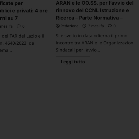
della
ARAN e le OO.SS. per l’avvio del
ificate per
Corte
rinnovo del CCNL Istruzione e
Internazionale
lici e privati: 4 ore
di
Ricerca – Parte Normativa –
orni su 7
Giustizia
(CIG)
Redazione
3 mesi fa
0
mesi fa
0
dell’Aia
Si è svolto in data odierna il primo
del TAR del Lazio e il
incontro tra ARAN e le Organizzazioni
n. 4640/2023, da
Sindacali per l’avvio...
tema...
Leggi
Leggi tutto
ggi
di
più
ù
su
COMUNICATO
ita
SINDACALE
cale
–
PS
Resoconto
26:
della
ri,
prima
gole
riunione
tra
zioni-
ARAN
sce
e
le
eribilità
OO.SS.
ficate
per
r
l’avvio
pendenti