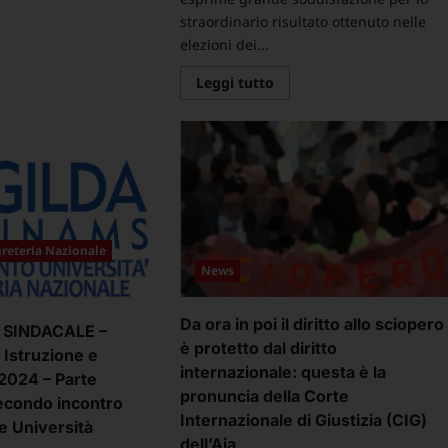
straordinario risultato ottenuto nelle
ggi
elezioni dei...
ù
Leggi
Leggi tutto
MUNICATO
di
NDACALE
più
su
NNOVO
Elezioni
NL
al
TRUZIONE
Senato
Accademico
CERCA
per
25-
il
27
PTAB
dell’Universià
A
di
reteria Nazionale
BERA
Bari
News
LA
”Aldo
RMA
Moro”
FINITIVA
–
Eletti
Da ora in poi il diritto allo sciopero
SINDACALE –
BELLE
due
CREMENTI
è protetto dal diritto
rappresentanti
Istruzione e
FGU
internazionale: questa è la
RETRATI
Gilda
2024 – Parte
–
pronuncia della Corte
econdo incontro
Internazionale di Giustizia (CIG)
e Università
dell’Aia