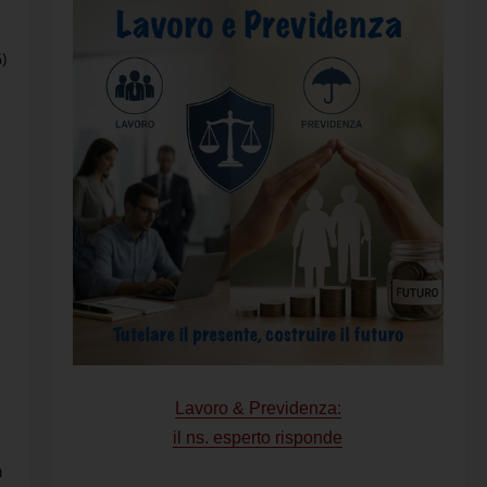
G)
Lavoro & Previdenza:
il ns. esperto risponde
a