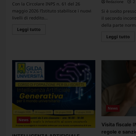
Redazione
2 
Con la Circolare INPS n. 61 del 26
maggio 2026 l’Istituto stabilisce i nuovi
Si è svolto press
livelli di reddito...
il secondo incon
della parte norma
Leggi
Leggi tutto
di
Le
Leggi tutto
più
di
su
pi
Circolare
su
INPS
CO
–
SI
Corresponsione
–
Assegno
Ri
per
CC
il
Is
nucleo
e
familiare.
Ri
Nuovi
20
livelli
20
reddituali
–
per
Pa
il
No
periodo
–
News
1°
Se
luglio
in
2026
News
AR
–
Visita fiscale 
–
30
Se
giugno
regole e sanzi
Un
2027
INTELLIGENZA ARTIFICIALE