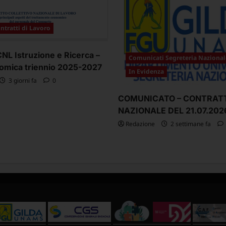
ntratti di Lavoro
L Istruzione e Ricerca –
Comunicati Segreteria Nazional
omica triennio 2025-2027
In Evidenza
3 giorni fa
0
COMUNICATO – CONTRAT
NAZIONALE DEL 21.07.202
Redazione
2 settimane fa