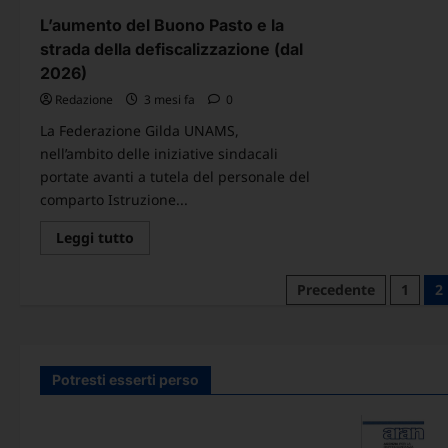
pub
e
e
L’aumento del Buono Pasto e la
28
pri
maggio
4
strada della defiscalizzazione (dal
e
or
04
2026)
al
e
gi
11
Redazione
3 mesi fa
0
7
giugno
gio
2026
su
La Federazione Gilda UNAMS,
7
nell’ambito delle iniziative sindacali
portate avanti a tutela del personale del
comparto Istruzione...
Leggi
Leggi tutto
di
più
su
Paginazione
Precedente
1
2
L’aumento
del
degli
Buono
Pasto
articoli
e
la
strada
Potresti esserti perso
della
defiscalizzazione
(dal
2026)