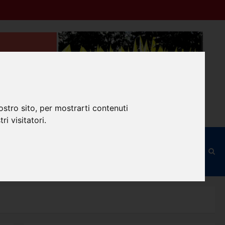
ostro sito, per mostrarti contenuti
ri visitatori.
ilità
Modulo d’Iscrizione
RSU
Old Site