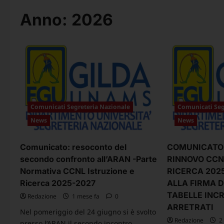
Anno:
2026
Comunicati Segreteria Nazionale
Comunicati Seg
News
News
Comunicato: resoconto del
COMUNICATO 
secondo confronto all’ARAN -Parte
RINNOVO CCN
Normativa CCNL Istruzione e
RICERCA 2025
Ricerca 2025-2027
ALLA FIRMA D
TABELLE INC
Redazione
1 mese fa
0
ARRETRATI
Nel pomeriggio del 24 giugno si è svolto
Redazione
2 
presso l’ARAN il secondo incontro