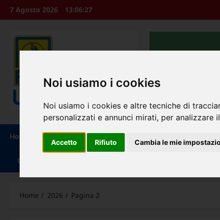
Vai
7 Agosto 2026
13:06:28
al
contenuto
Noi usiamo i cookies
Noi usiamo i cookies e altre tecniche di traccia
personalizzati e annunci mirati, per analizzare il
Home
Chi Siamo
Leggi e Decreti
Circolari /Mess
Accetto
Rifiuto
Cambia le mie impostazi
Contatti
Home
2026
Pagina 2