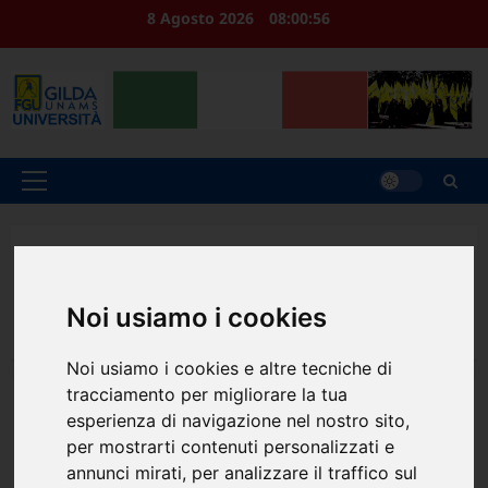
Vai
8 Agosto 2026
08:00:56
al
contenuto
Menu
principale
Home
2026
Aprile
30
Primo maggio – Non è una ricorrenza da calendario, non
è un rituale, non è una celebrazione svuotata, è nato da
Noi usiamo i cookies
lotte vere.
Noi usiamo i cookies e altre tecniche di
tracciamento per migliorare la tua
News
esperienza di navigazione nel nostro sito,
per mostrarti contenuti personalizzati e
Primo maggio – Non è una
annunci mirati, per analizzare il traffico sul