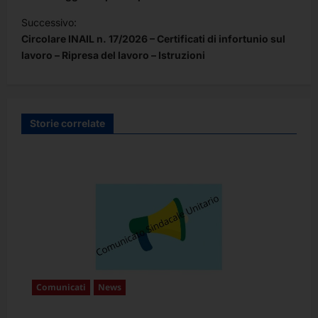
i
Successivo:
Circolare INAIL n. 17/2026 – Certificati di infortunio sul
g
lavoro – Ripresa del lavoro – Istruzioni
a
z
i
Storie correlate
o
n
e
a
r
t
i
c
Comunicati
News
o