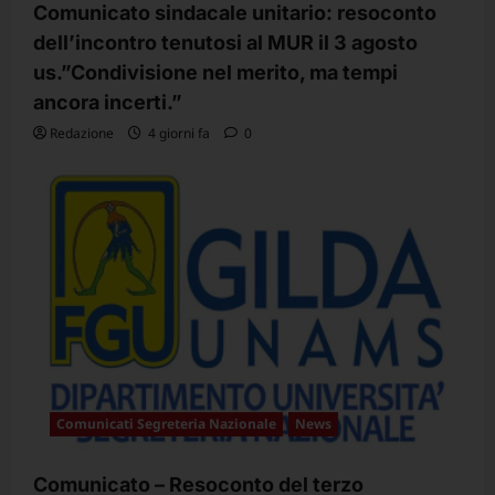
Comunicato sindacale unitario: resoconto
l
dell’incontro tenutosi al MUR il 3 agosto
o
us.”Condivisione nel merito, ma tempi
ancora incerti.”
Redazione
4 giorni fa
0
Comunicati Segreteria Nazionale
News
Comunicato – Resoconto del terzo