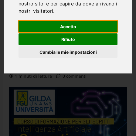
nostro sito, e per capire da dove arrivano i
GENERATIVA – Corso di
nostri visitatori.
Formazione online per gli
Accetto
iscritti: 21 e 28 maggio e 04
Rifiuto
e 11 giugno 2026
Cambia le mie impostazioni
Redazione
3 mesi fa (Ultimo aggiornamento: 3 mesi fa)
1 minuti di lettura
0 commenti