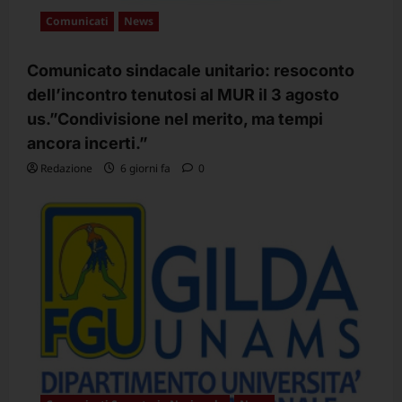
o
Comunicati
News
l
o
Comunicato sindacale unitario: resoconto
dell’incontro tenutosi al MUR il 3 agosto
us.”Condivisione nel merito, ma tempi
ancora incerti.”
Redazione
6 giorni fa
0