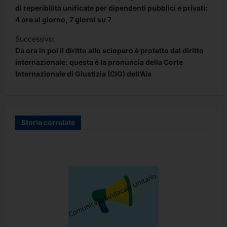
v
di reperibilità unificate per dipendenti pubblici e privati:
4 ore al giorno, 7 giorni su 7
i
Successivo:
g
Da ora in poi il diritto allo sciopero è protetto dal diritto
a
internazionale: questa è la pronuncia della Corte
z
Internazionale di Giustizia (CIG) dell’Aia
i
o
n
Storie correlate
e
a
r
t
i
c