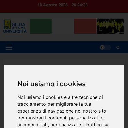
Vai
10 Agosto 2026
20:24:26
al
contenuto
Menu
principale
Home
2026
Maggio
20
INTELLIGENZA ARTIFICIALE GENERATIVA – Corso di
Formazione online per gli iscritti: 21 e 28 maggio e 04 e
Noi usiamo i cookies
11 giugno 2026
Noi usiamo i cookies e altre tecniche di
tracciamento per migliorare la tua
News
esperienza di navigazione nel nostro sito,
per mostrarti contenuti personalizzati e
INTELLIGENZA ARTIFICIALE
annunci mirati, per analizzare il traffico sul