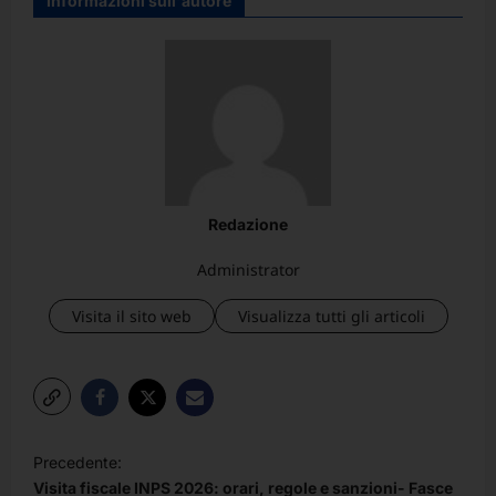
Informazioni sull'autore
Redazione
Administrator
Visita il sito web
Visualizza tutti gli articoli
N
Precedente:
a
Visita fiscale INPS 2026: orari, regole e sanzioni- Fasce